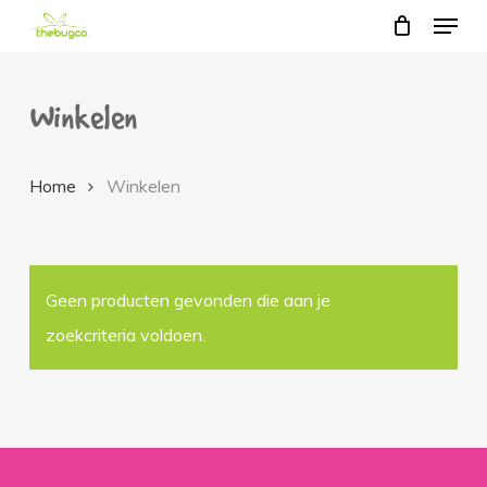
Menu
Skip
to
main
Winkelen
content
Home
Winkelen
Geen producten gevonden die aan je
zoekcriteria voldoen.