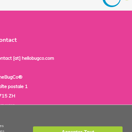
ontact
ontact [at] hellobugco.com
heBugCo®
oîte postale 1
715 ZH
tavoren
es Pays-Bas
ces
ies