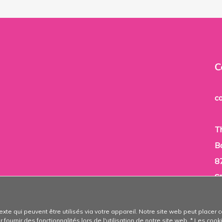
C
c
T
B
8
S
L
exte qui peuvent être utilisés via votre appareil. Notre site web peut placer 
 fournir des fonctionnalités lors de l'utilisation de notre site web. * Les cook