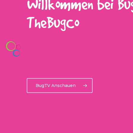
Willkommen bei Bu
TheBugCo
BugTV Anschauen