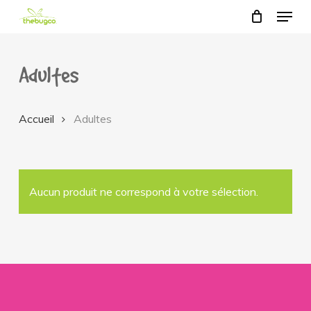
Menu
Skip
to
main
Adultes
content
Accueil
Adultes
Aucun produit ne correspond à votre sélection.